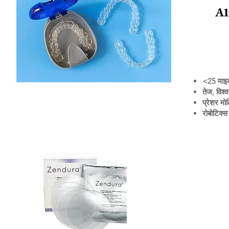
A1
<25 माइ
तेज, विश
प्रेशर मोल
रोबोटिक्स 