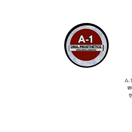
A-1
सस
ए