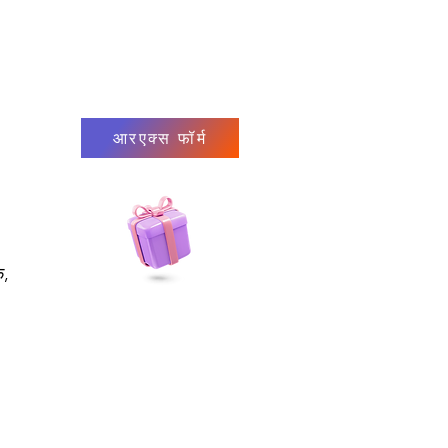
आरएक्स फॉर्म
क,